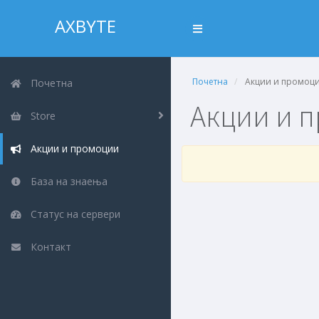
AXBYTE
Почетна
Акции и промоц
Почетна
Акции и 
Store
Акции и промоции
База на знаења
Статус на сервери
Контакт