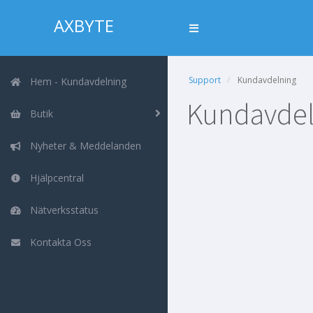
AXBYTE
Support
Kundavdelning
Hem - Kundavdelning
Kundavdel
Butik
Nyheter & Meddelanden
Hjälpcentral
Nätverksstatus
Kontakta Oss