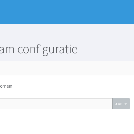
m configuratie
domein
.com