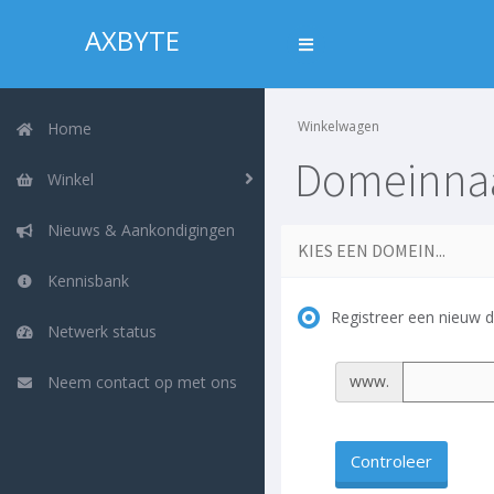
AXBYTE
Winkelwagen
Home
Domeinnaa
Winkel
Nieuws & Aankondigingen
KIES EEN DOMEIN...
Kennisbank
Registreer een nieuw 
Netwerk status
www.
Neem contact op met ons
Controleer