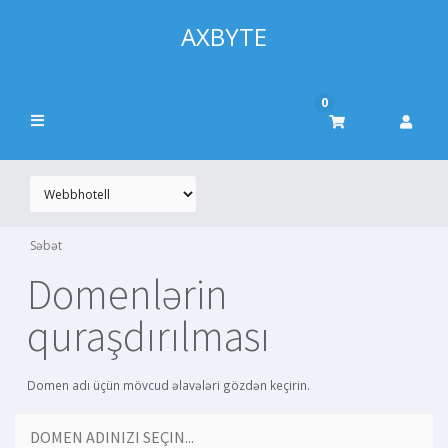
AXBYTE
0
Səbət
Domenlərin
quraşdırılması
Domen adı üçün mövcud əlavələri gözdən keçirin.
DOMEN ADINIZI SEÇIN...