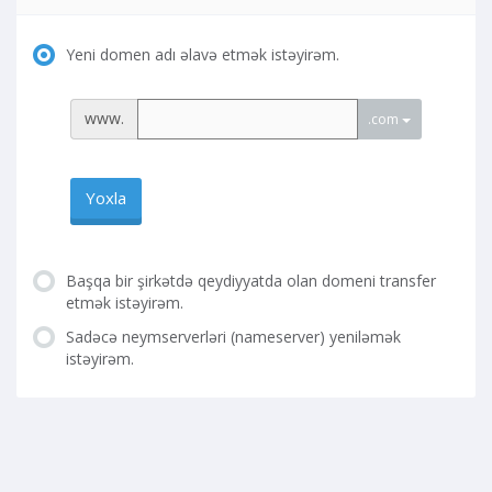
Yeni domen adı əlavə etmək istəyirəm.
www.
.com
Yoxla
Başqa bir şirkətdə qeydiyyatda olan domeni transfer
etmək istəyirəm.
Sadəcə neymserverləri (nameserver) yeniləmək
istəyirəm.